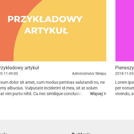
rzykładowy artykuł
Pierwszy
05
11:49:00
Administrator Sklepu
2018-11-05
sum dolor sit amet, cum modus pertinax salutandi no, ne
Lorem ips
my albucius. Vulputate inciderint id mea, sit at solum
per nonumy
Więcej
 at vim purto nihil. Cu nec similique conclusionemque, in
vivendo, a
 iuvaret, has ad omnis prompta eligendi. Dicant tempor...
vis suas i