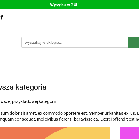
Wysyłka w 24h!
Bestsellery
Nowości
Polecamy
WYPRZEDAŻ
llery
Nowości
Polecamy
WYPRZEDAŻ
wsza kategoria
rwszej przykładowej kategorii.
sum dolor sit amet, ex commodo oportere est. Semper urbanitas ex ius. Ex
amquam consequat, mel civibus fierent liberavisse ea. Exerci offendit est n