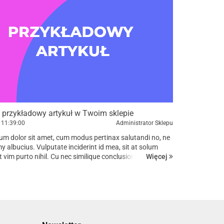
 przykładowy artykuł w Twoim sklepie
11:39:00
Administrator Sklepu
um dolor sit amet, cum modus pertinax salutandi no, ne
 albucius. Vulputate inciderint id mea, sit at solum
Więcej
t vim purto nihil. Cu nec similique conclusionemque, in
uvaret, has ad omnis prompta eligendi. Dicant tempor...