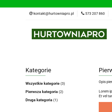
kontakt@hurtowniapro.pl
573 207 860
Wszystkie kategorie
Bestse
Kategorie
Pier
Opis pie
Wszystkie kategorie
(3)
Lorem ip
Pierwsza kategoria
(2)
Et vel t
Druga kategoria
(1)