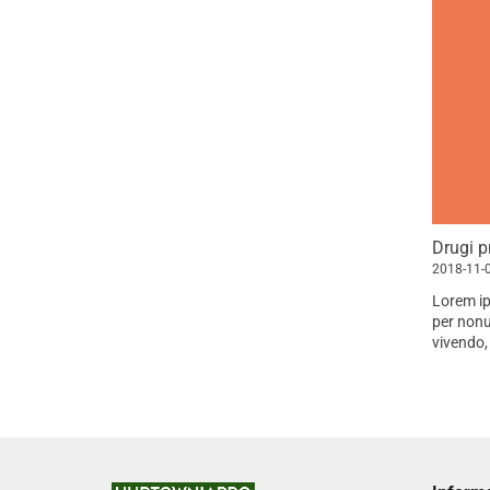
Drugi p
2018-11-
Lorem ip
per nonu
vivendo,
vis suas