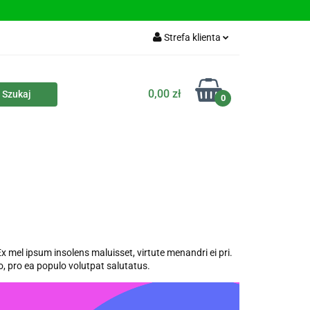
Strefa klienta
Zaloguj się
0,00 zł
Zarejestruj się
0
Dodaj zgłoszenie
 mel ipsum insolens maluisset, virtute menandri ei pri.
o, pro ea populo volutpat salutatus.