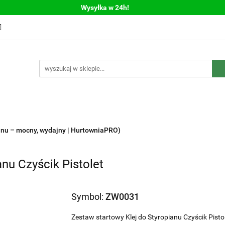
Wysyłka w 24h!
Bestsellery
Nowości
Polecamy
WYPRZEDAŻ
llery
Nowości
Polecamy
WYPRZEDAŻ
ianu – mocny, wydajny | HurtowniaPRO)
anu Czyścik Pistolet
Symbol:
ZW0031
Zestaw startowy Klej do Styropianu Czyścik Pisto