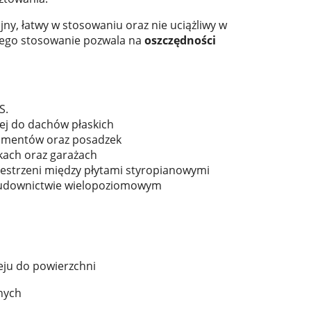
ajny, łatwy w stosowaniu oraz nie uciążliwy w
 Jego stosowanie pozwala na
oszczędności
S.
znej do dachów płaskich
ndamentów oraz posadzek
zakach oraz garażach
estrzeni między płytami styropianowymi
budownictwie wielopoziomowym
eju do powierzchni
nych