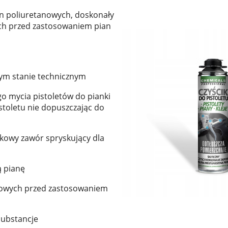
n poliuretanowych, doskonały
ych przed zastosowaniem pian
tym stanie technicznym
go mycia pistoletów do pianki
stoletu nie dopuszczając do
tkowy zawór spryskujący dla
ą pianę
alowych przed zastosowaniem
 substancje