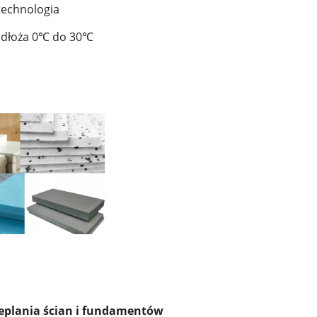
technologia
odłoża 0℃ do 30℃
ieplania ścian i fundamentów