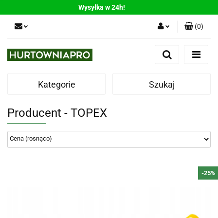
Wysyłka w 24h!
(
0
)
Zaloguj się
Zarejestruj się
Dodaj zgłoszenie
Kategorie
Szukaj
Producent - TOPEX
-25%