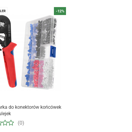
-12%
LER
Produkt niedostępny
arka do konektorów końcówek
ulejek
(0)