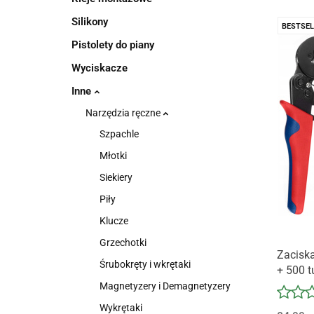
Silikony
BESTSEL
Pistolety do piany
Wyciskacze
Inne
Narzędzia ręczne
Szpachle
Młotki
Siekiery
Piły
Klucze
Grzechotki
Zacisk
Śrubokręty i wkrętaki
+ 500 t
Magnetyzery i Demagnetyzery
Wykrętaki