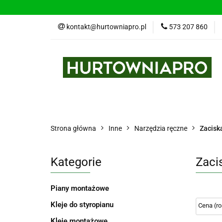
kontakt@hurtowniapro.pl
573 207 860
Wszystkie kategorie
Bestse
Strona główna
Inne
Narzędzia ręczne
Zaciska
Kategorie
Zacis
Piany montażowe
Kleje do styropianu
Kleje montażowe