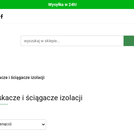
Wysyłka w 24h!
Bestsellery
Nowości
Polecamy
WYPRZEDAŻ
llery
Nowości
Polecamy
WYPRZEDAŻ
cze i ściągacze izolacji
kacze i ściągacze izolacji