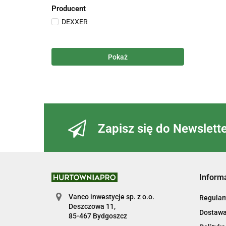
Producent
DEXXER
Pokaż
Zapisz się do Newslett
Inform
Vanco inwestycje sp. z o.o.
Regulam
Deszczowa 11,
Dostawa 
85-467 Bydgoszcz