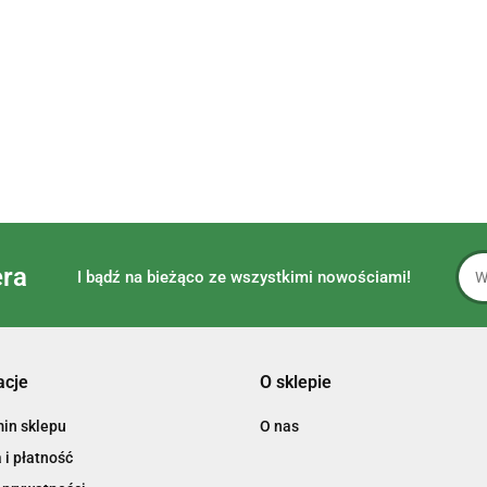
era
I bądź na bieżąco ze wszystkimi nowościami!
acje
O sklepie
in sklepu
O nas
i płatność