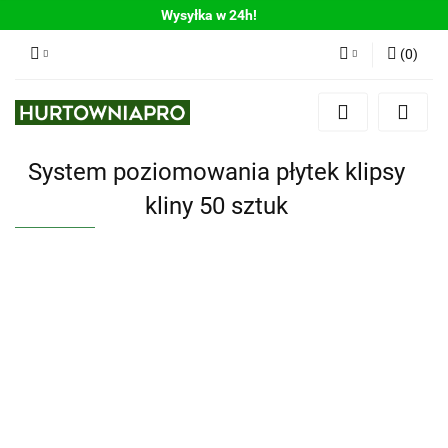
Wysyłka w 24h!
(
0
)
Zaloguj się
Zarejestruj się
System poziomowania płytek klipsy
Dodaj zgłoszenie
kliny 50 sztuk