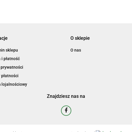
acje
O sklepie
in sklepu
O nas
i płatność
 prywatności
 płatności
 lojalnościowy
Znajdziesz nas na