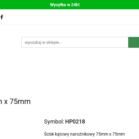
Wysyłka w 24h!
Bestsellery
Nowości
Polecamy
WYPRZEDAŻ
llery
Nowości
Polecamy
WYPRZEDAŻ
mm x 75mm
Symbol:
HP0218
Ścisk kątowy narożnikowy 75mm x 75mm