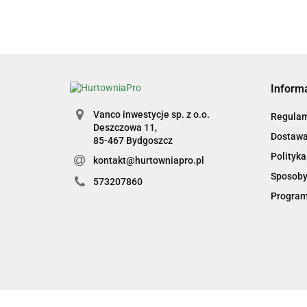
Inform
Vanco inwestycje sp. z o.o.
Regulam
Deszczowa 11,
Dostawa 
85-467 Bydgoszcz
Polityka
kontakt@hurtowniapro.pl
Sposoby
573207860
Program