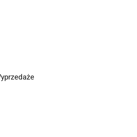
yprzedaże
Pistolet do