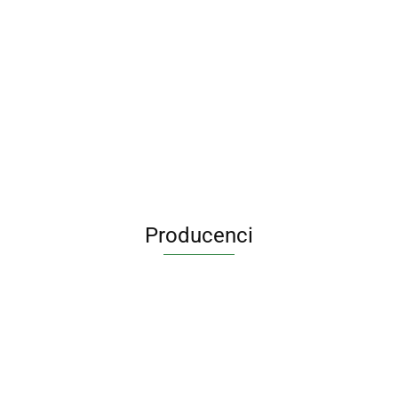
Zestaw Klej do
pianki
styropianu -
Zestaw startowy
j
Klej do styropia
Czyścik - Pistolet
Piana Montażowa,
RHINO
60.25
pistoletowy
czyścik i pistolet
Chemicals
53.75
23.00
Professional
Producenci