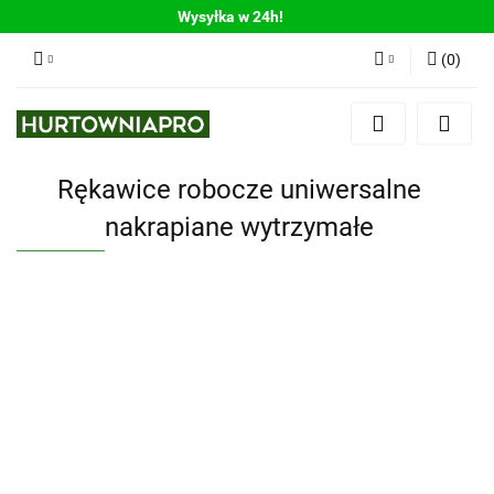
Wysyłka w 24h!
(
0
)
Zaloguj się
Zarejestruj się
Rękawice robocze uniwersalne
Dodaj zgłoszenie
nakrapiane wytrzymałe