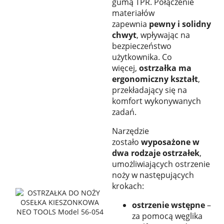
gumą TPR. Połączenie
materiałów
zapewnia
pewny i solidny
chwyt
, wpływając na
bezpieczeństwo
użytkownika. Co
więcej,
ostrzałka ma
ergonomiczny kształt
,
przekładający się na
komfort wykonywanych
zadań.
Narzędzie
zostało
wyposażone w
dwa rodzaje ostrzałek
,
umożliwiających ostrzenie
noży w następujących
krokach:
ostrzenie wstępne
–
za pomocą węglika