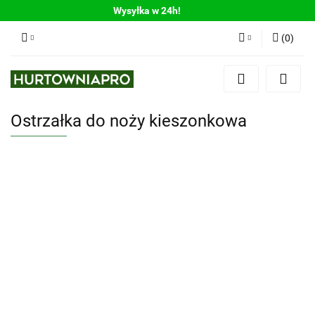
Wysyłka w 24h!
(
0
)
Zaloguj się
Zarejestruj się
Ostrzałka do noży kieszonkowa
Dodaj zgłoszenie