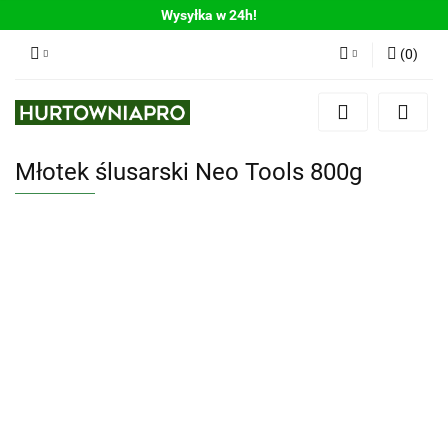
Wysyłka w 24h!
(
0
)
Zaloguj się
Zarejestruj się
Młotek ślusarski Neo Tools 800g
Dodaj zgłoszenie