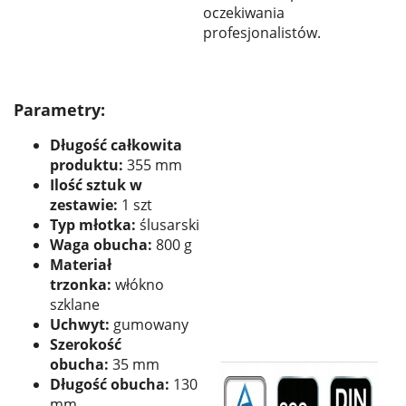
oczekiwania
profesjonalistów.
Parametry:
Długość całkowita
produktu:
355 mm
Ilość sztuk w
zestawie:
1 szt
Typ młotka:
ślusarski
Waga obucha:
800 g
Materiał
trzonka:
włókno
szklane
Uchwyt:
gumowany
Szerokość
obucha:
35 mm
Długość obucha:
130
mm