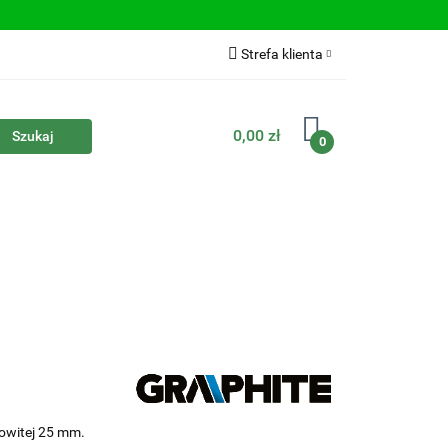
Strefa klienta
Zaloguj się
0,00 zł
Zarejestruj się
0
Dodaj zgłoszenie
owitej 25 mm.