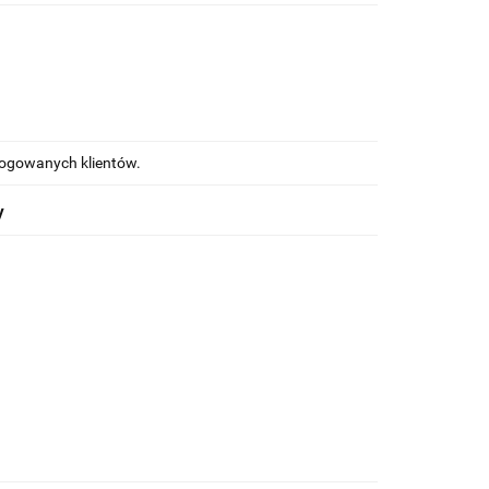
alogowanych klientów.
y