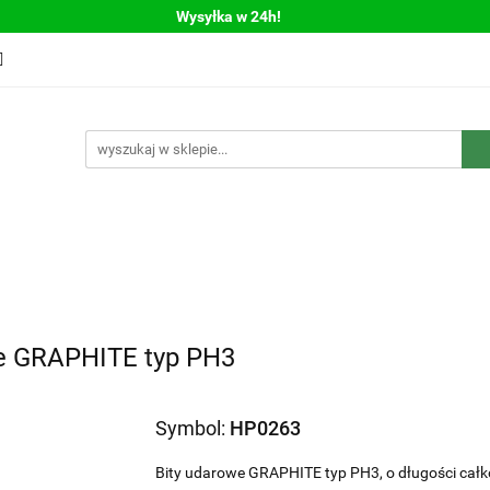
Wysyłka w 24h!
Bestsellery
Nowości
Polecamy
WYPRZEDAŻ
llery
Nowości
Polecamy
WYPRZEDAŻ
we GRAPHITE typ PH3
Symbol:
HP0263
Bity udarowe GRAPHITE typ PH3, o długości całk