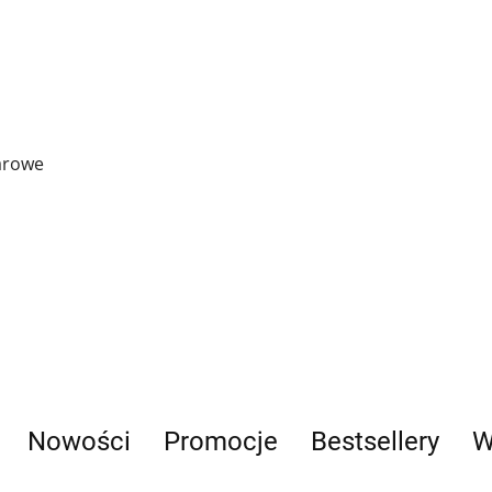
darowe
Nowości
Promocje
Bestsellery
W