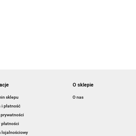
acje
O sklepie
in sklepu
O nas
i płatność
 prywatności
 płatności
 lojalnościowy