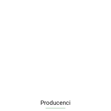
Zestaw Klej do
pianki
styropianu -
Zestaw startowy
j
Klej do styropia
Czyścik - Pistolet
Piana Montażowa,
RHINO
60.25
pistoletowy
czyścik i pistolet
Chemicals
53.75
23.00
Professional
Producenci