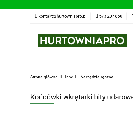
kontakt@hurtowniapro.pl
573 207 860
Wszystkie kategorie
Bestse
Strona główna
Inne
Narzędzia ręczne
Końcówki wkrętarki bity udaro