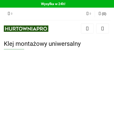
Wysyłka w 24h!
(
0
)
Zaloguj się
Zarejestruj się
Klej montażowy uniwersalny
Dodaj zgłoszenie